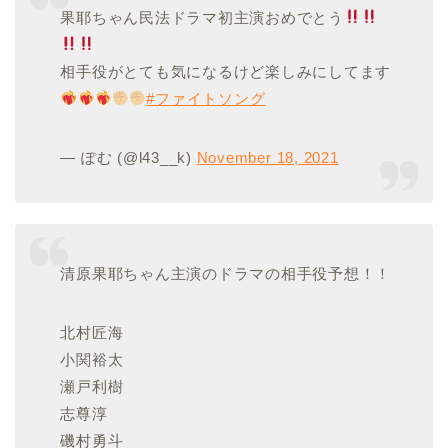
果耶ちゃん民法ドラマ初主演おめでとう
相手役がとても気になるけど楽しみにしてます
#ファイトソング
— ぽむ (@l43__k)
November 18, 2021
清原果耶ちゃん主演のドラマの相手役予想！！
北村匠海
小関裕太
瀬戸利樹
志尊淳
磯村勇斗