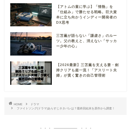
【アトムの童に学ぶ】「情熱」を
「仕組み」で勝たせる戦略。巨大資
本に立ち向かうインディー開発者の
DX思考
三笘薫が語らない「謙虚さ」のルー
ツ。父の教えと、消えない「サッカ
ー少年の心」
【2026最新】三笘薫を支える妻・劍
持クリアも超一流！「アスリート夫
婦」が貫く驚きの自己管理術
HOME
ドラマ
ファイトソング(ドラマ)あらすじネタバレは？最終回結末を原作から調査！