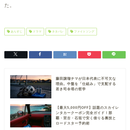
た。
あらすじ
ドラマ
ネタバレ
ファイトソング
藤田譲瑠チマが日本代表に不可欠な
理由。中盤を「仕組み」で支配する
若き司令塔の哲学
【最大5,000円OFF】話題のスカイレ
ンタカークーポン完全ガイド！那
覇・宮古・石垣で安く借りる裏技と
ロードスター予約術