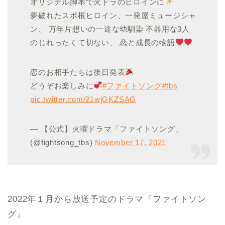
オリジナル脚本で火ドラのヒロインに
夢破れたスポ根ヒロイン、一発屋ミュージシャ
ン、 万年片想いの一途な幼馴染 不器用な3人
のじれったくて切ない、 恋と成長の物語
恋のお相手たちは後日発表
どうぞお楽しみに
#ファイトソング
#tbs
pic.twitter.com/21wjGKZSAG
— 【公式】火曜ドラマ「ファイトソング」
(@fightsong_tbs)
November 17, 2021
2022年１月から放送予定のドラマ『ファイトソン
グ』