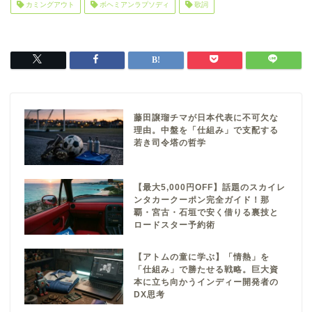
カミングアウト
ボヘミアンラプソディ
歌詞
藤田譲瑠チマが日本代表に不可欠な
理由。中盤を「仕組み」で支配する
若き司令塔の哲学
【最大5,000円OFF】話題のスカイレ
ンタカークーポン完全ガイド！那
覇・宮古・石垣で安く借りる裏技と
ロードスター予約術
【アトムの童に学ぶ】「情熱」を
「仕組み」で勝たせる戦略。巨大資
本に立ち向かうインディー開発者の
DX思考