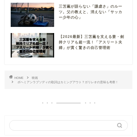
三笘薫が語らない「謙虚さ」のルー
ツ。父の教えと、消えない「サッカ
ー少年の心」
【2026最新】三笘薫を支える妻・劍
持クリアも超一流！「アスリート夫
婦」が貫く驚きの自己管理術
HOME
映画
ボヘミアンラプソディの歌詞はカミングアウト？ガリレオの意味も考察！