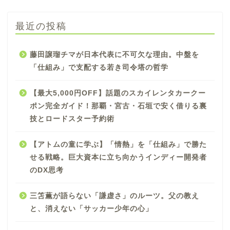
最近の投稿
藤田譲瑠チマが日本代表に不可欠な理由。中盤を
「仕組み」で支配する若き司令塔の哲学
【最大5,000円OFF】話題のスカイレンタカークー
ポン完全ガイド！那覇・宮古・石垣で安く借りる裏
技とロードスター予約術
【アトムの童に学ぶ】「情熱」を「仕組み」で勝た
せる戦略。巨大資本に立ち向かうインディー開発者
のDX思考
三笘薫が語らない「謙虚さ」のルーツ。父の教え
と、消えない「サッカー少年の心」