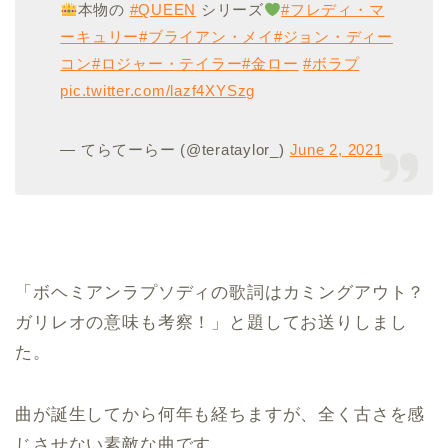
本物の
#QUEEN
シリーズ
#フレディ・マ
ーキュリー
#ブライアン・メイ
#ジョン・ディー
コン
#ロジャー・テイラー
#金ロー
#ボラプ
pic.twitter.com/lazf4XYSzg
— てらてーらー (@terataylor_)
June 2, 2021
「ボヘミアンラプソディの歌詞はカミングアウト？
ガリレオの意味も考察！」と題してお送りしまし
た。
曲が誕生してから何年も経ちますが、全く古さを感
じさせない素敵な曲です。