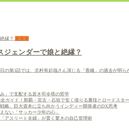
ドラマ
スジェンダーで娘と絶縁？
21日の第3話では、北村有起哉さん演じる「香織」の過去が明ら
み」で支配する若き司令塔の哲学
ポン完全ガイド！那覇・宮古・石垣で安く借りる裏技とロードスタ
戦略。巨大資本に立ち向かうインディー開発者のDX思考
えない「サッカー少年の心」
！「アスリート夫婦」が貫く驚きの自己管理術