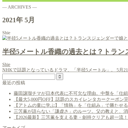
― ARCHIVES ―
2021年 5月
Shie
半径5メートル香織の過去とは？トラン
Shie
NHKで話題となっているドラマ、「半径5メートル」。 5月
最近の投稿
藤田譲瑠チマが日本代表に不可欠な理由。中盤を「仕組
【最大5,000円OFF】話題のスカイレンタカークー
【アトムの童に学ぶ】「情熱」を「仕組み」で勝たせる
三笘薫が語らない「謙虚さ」のルーツ。父の教えと、消
【2026最新】三笘薫を支える妻・劍持クリアも超一流
アーカイブ