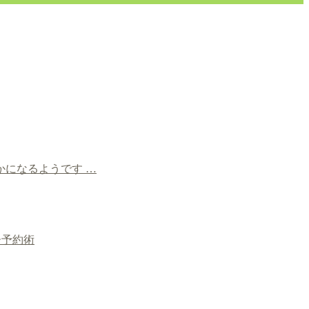
かになるようです …
ー予約術