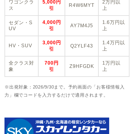
ワゴンクラ
5,000円
2万円以
R4W6MYT
ス
引
上
4,000円
1.6万円以
セダン・S
AY7M4J5
UV
引
上
3,000円
1.4万円以
HV・SUV
Q2YLF43
引
上
全クラス対
700円
1万円以
Z9HFGDK
象
引
上
※出発対象：2026/9/30まで。予約画面の「お客様情報入
力」欄でコードを入力するだけで適用されます。