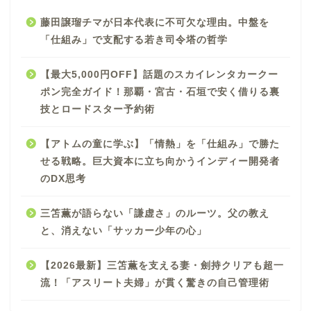
藤田譲瑠チマが日本代表に不可欠な理由。中盤を
「仕組み」で支配する若き司令塔の哲学
【最大5,000円OFF】話題のスカイレンタカークー
ポン完全ガイド！那覇・宮古・石垣で安く借りる裏
技とロードスター予約術
【アトムの童に学ぶ】「情熱」を「仕組み」で勝た
せる戦略。巨大資本に立ち向かうインディー開発者
のDX思考
三笘薫が語らない「謙虚さ」のルーツ。父の教え
と、消えない「サッカー少年の心」
【2026最新】三笘薫を支える妻・劍持クリアも超一
流！「アスリート夫婦」が貫く驚きの自己管理術