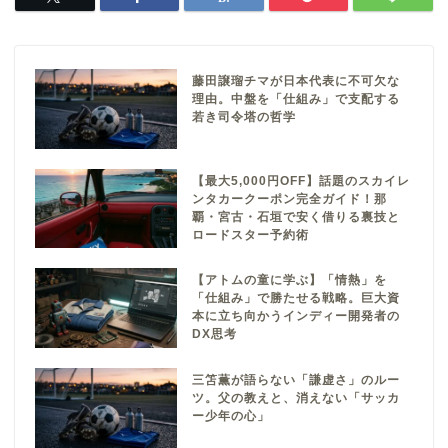
藤田譲瑠チマが日本代表に不可欠な
理由。中盤を「仕組み」で支配する
若き司令塔の哲学
【最大5,000円OFF】話題のスカイレ
ンタカークーポン完全ガイド！那
覇・宮古・石垣で安く借りる裏技と
ロードスター予約術
【アトムの童に学ぶ】「情熱」を
「仕組み」で勝たせる戦略。巨大資
本に立ち向かうインディー開発者の
DX思考
三笘薫が語らない「謙虚さ」のルー
ツ。父の教えと、消えない「サッカ
ー少年の心」