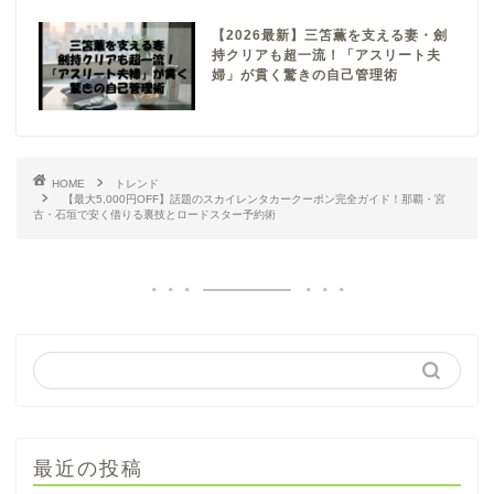
【2026最新】三笘薫を支える妻・劍
持クリアも超一流！「アスリート夫
婦」が貫く驚きの自己管理術
HOME
トレンド
【最大5,000円OFF】話題のスカイレンタカークーポン完全ガイド！那覇・宮
古・石垣で安く借りる裏技とロードスター予約術
最近の投稿