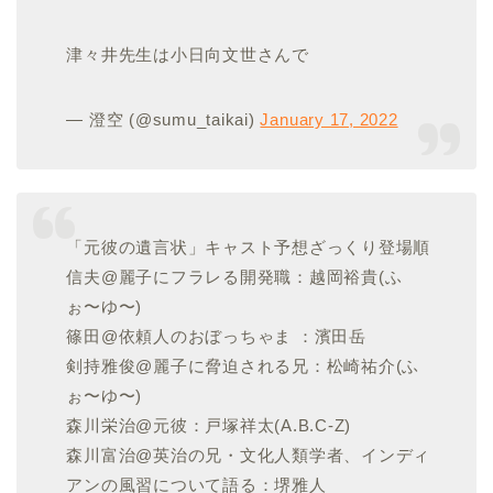
津々井先生は小日向文世さんで
— 澄空 (@sumu_taikai)
January 17, 2022
「元彼の遺言状」キャスト予想ざっくり登場順
信夫@麗子にフラレる開発職：越岡裕貴(ふ
ぉ〜ゆ〜)
篠田@依頼人のおぼっちゃま ：濱田岳
剣持雅俊@麗子に脅迫される兄：松崎祐介(ふ
ぉ〜ゆ〜)
森川栄治@元彼：戸塚祥太(A.B.C-Z)
森川富治@英治の兄・文化人類学者、インディ
アンの風習について語る：堺雅人