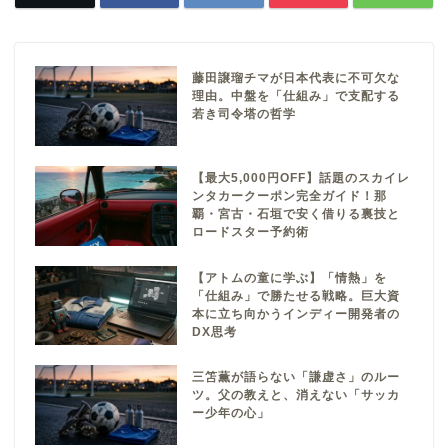
藤田譲瑠チマが日本代表に不可欠な
理由。中盤を「仕組み」で支配する
若き司令塔の哲学
【最大5,000円OFF】話題のスカイレ
ンタカークーポン完全ガイド！那
覇・宮古・石垣で安く借りる裏技と
ロードスター予約術
【アトムの童に学ぶ】「情熱」を
「仕組み」で勝たせる戦略。巨大資
本に立ち向かうインディー開発者の
DX思考
三笘薫が語らない「謙虚さ」のルー
ツ。父の教えと、消えない「サッカ
ー少年の心」