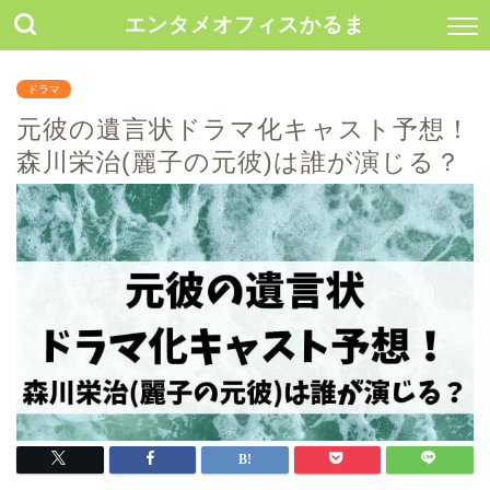
エンタメオフィスかるま
ドラマ
元彼の遺言状ドラマ化キャスト予想！
森川栄治(麗子の元彼)は誰が演じる？