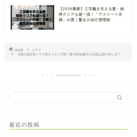
【2026最新】三笘薫を支える妻・劍
持クリアも超一流！「アスリート夫
婦」が貫く驚きの自己管理術
HOME
ドラマ
元彼の遺言状ドラマ化キャスト予想！森川栄治(麗子の元彼)は誰が演じる？
最近の投稿