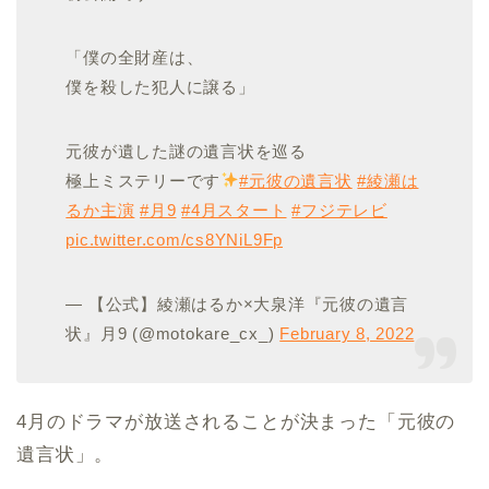
「僕の全財産は、
僕を殺した犯人に譲る」
元彼が遺した謎の遺言状を巡る
極上ミステリーです
#元彼の遺言状
#綾瀬は
るか主演
#月9
#4月スタート
#フジテレビ
pic.twitter.com/cs8YNiL9Fp
— 【公式】綾瀬はるか×大泉洋『元彼の遺言
状』月9 (@motokare_cx_)
February 8, 2022
4月のドラマが放送されることが決まった「元彼の
遺言状」。