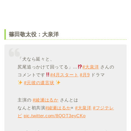
篠田敬太役：大泉洋
「犬なら延々と、
尻尾追っかけて回ってる」…
#大泉洋
さんの
コメントです
#4月スタート
#月9
ドラマ
#元彼の遺言状
主演の
#綾瀬はるか
さんとは
なんと初共演
#綾瀬はるか
×
#大泉洋
#フジテレ
ビ
pic.twitter.com/8QOT3eyCKo