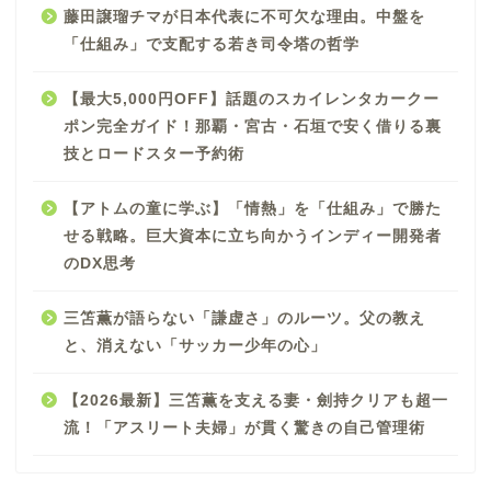
藤田譲瑠チマが日本代表に不可欠な理由。中盤を
「仕組み」で支配する若き司令塔の哲学
【最大5,000円OFF】話題のスカイレンタカークー
ポン完全ガイド！那覇・宮古・石垣で安く借りる裏
技とロードスター予約術
【アトムの童に学ぶ】「情熱」を「仕組み」で勝た
せる戦略。巨大資本に立ち向かうインディー開発者
のDX思考
三笘薫が語らない「謙虚さ」のルーツ。父の教え
と、消えない「サッカー少年の心」
【2026最新】三笘薫を支える妻・劍持クリアも超一
流！「アスリート夫婦」が貫く驚きの自己管理術