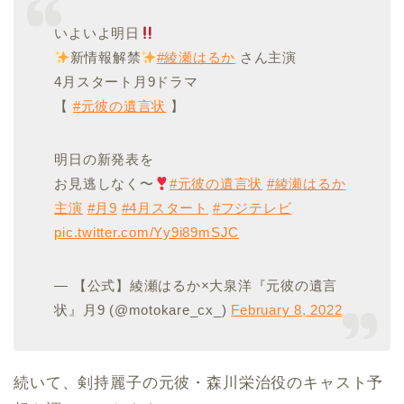
いよいよ明日
新情報解禁
#綾瀬はるか
さん主演
4月スタート月9ドラマ
【
#元彼の遺言状
】
明日の新発表を
お見逃しなく〜
#元彼の遺言状
#綾瀬はるか
主演
#月9
#4月スタート
#フジテレビ
pic.twitter.com/Yy9i89mSJC
— 【公式】綾瀬はるか×大泉洋『元彼の遺言
状』月9 (@motokare_cx_)
February 8, 2022
続いて、剣持麗子の元彼・森川栄治役のキャスト予