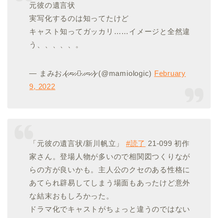
元彼の遺言状
実写化するのは知ってたけど
キャスト知ってガッカリ……イメージと全然違
う、、、、、。
— まみお ̷(̷ ̷=̷ ̷༝̷ ̷ ̷=̷ ̷)̷ (@mamiologic)
February
9, 2022
「元彼の遺言状/新川帆立」
#読了
21-099 初作
家さん。登場人物が多いので相関図つくりなが
らの方が良いかも。主人公のクセのある性格に
あてられ辟易してしまう場面もあったけど意外
な結末おもしろかった。
ドラマ化でキャストがちょっと違うのではない