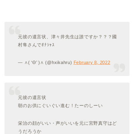
元彼の遺言状、津々井先生は誰ですか？？？國
村隼さんでｵﾅｼｬｽ
— ∧( ‘Θ’ )∧ (@hxikahru)
February 8, 2022
元彼の遺言状
朝のお供にぐいぐい進む！たーのしーい
栄治の顔がいい・声がいいを元に宮野真守はど
うだろうか