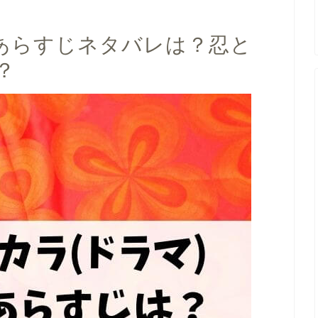
)あらすじネタバレは？忍と
？