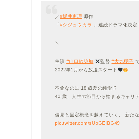
／
#坂井恵理
原作
『
#シジュウカラ
』連続ドラマ化決定
＼
主演
#山口紗弥加
監督
#大九明子
2022年1月から放送スタート
不倫なのに 18 歳差の純愛!?
40 歳、人生の節目から始まるキャリ
偏見と固定概念を越えていく、 新た
pic.twitter.com/sUoGEIBG49