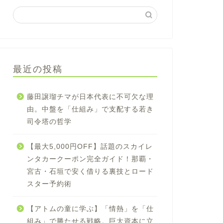
最近の投稿
藤田譲瑠チマが日本代表に不可欠な理
由。中盤を「仕組み」で支配する若き
司令塔の哲学
【最大5,000円OFF】話題のスカイレ
ンタカークーポン完全ガイド！那覇・
宮古・石垣で安く借りる裏技とロード
スター予約術
【アトムの童に学ぶ】「情熱」を「仕
組み」で勝たせる戦略。巨大資本に立