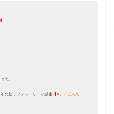
で
アと恋。
な年の差ラブストーリーが誕生
#テレビ東京