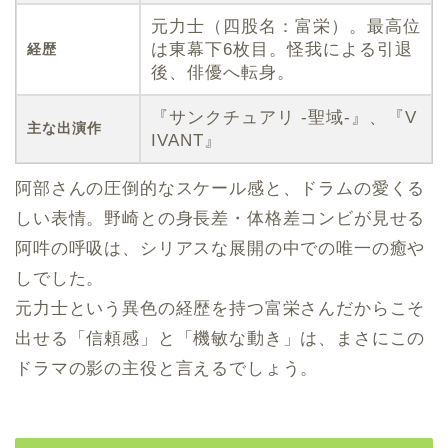
元力士（四股名：富栄）。最高位
は東幕下6枚目。怪我による引退
経歴
後、俳優へ転身。
『サンクチュアリ -聖域-』、『V
主な出演作
IVANT』
阿部さんの圧倒的なスケール感と、ドラムの愛くる
しい表情。野崎との身長差・体格差コンビが見せる
阿吽の呼吸は、シリアスな展開の中での唯一の癒や
しでした。
元力士という異色の経歴を持つ富栄さんだからこそ
出せる「信頼感」と「機敏な動き」は、まさにこの
ドラマの影の主役と言えるでしょう。