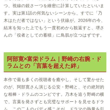
つ、視線の鋭さ一つを緻密に計算していたといいま
す。実は第1話の何気ないシーンから、すでに「乃
木はただ者ではない」という伏線が。2026年の今、
結末を知った上でもう一度初めから観返すと、堺さ
んの「役者としての蓄積」に鳥肌が立つはずです。
阿部寛×富栄ドラム｜野崎の右腕・ド
ラムとの「言葉を超えた絆」
本作で最も多くの視聴者を癒やし、そして驚かせた
のが、阿部寛さん演じる公安・野崎と、その絶対的
な相棒・ドラムのコンビです。乃木を追う野崎の横
で、言葉を発さずとも完璧なサポートを見せるドラ
ム。この二人のバディ感こそが、ドラマの熱量を引