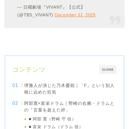
— 日曜劇場『VIVANT』【公式】
(@TBS_VIVANT)
December 31, 2025
コンテンツ
CLOSE
堺雅人が演じた乃木憂助｜「F」という別人
格に込めた狂気
阿部寛×富栄ドラム｜野崎の右腕・ドラムと
の「言葉を超えた絆」
■ 阿部 寛（野崎 守 役）
■ 富栄 ドラム（ドラム 役）