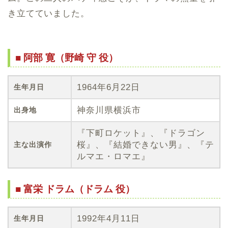
き立てていました。
■ 阿部 寛（野崎 守 役）
1964年6月22日
生年月日
神奈川県横浜市
出身地
『下町ロケット』、『ドラゴン
桜』、『結婚できない男』、『テ
主な出演作
ルマエ・ロマエ』
■ 富栄 ドラム（ドラム 役）
1992年4月11日
生年月日