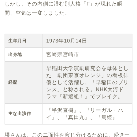
しかし、その内側に潜む別人格「F」が現れた瞬
間、空気は一変しました。
1973年10月14日
生年月日
宮崎県宮崎市
出身地
早稲田大学演劇研究会を母体とし
た「劇団東京オレンジ」の看板俳
優として活躍し、「早稲田のプリ
経歴
ンス」と称される。NHK大河ド
ラマ『新選組！』でブレイク。
『半沢直樹』、『リーガル・ハ
主な出演作
イ』、『真田丸』、『篤姫』
堺さんは、この二面性を演じ分けるために、瞬き一