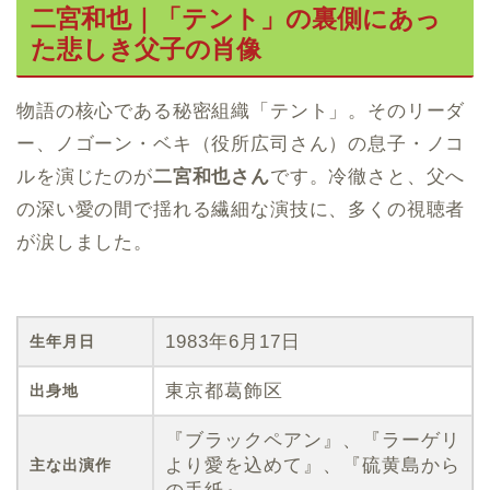
二宮和也｜「テント」の裏側にあっ
た悲しき父子の肖像
物語の核心である秘密組織「テント」。そのリーダ
ー、ノゴーン・ベキ（役所広司さん）の息子・ノコ
ルを演じたのが
二宮和也さん
です。冷徹さと、父へ
の深い愛の間で揺れる繊細な演技に、多くの視聴者
が涙しました。
1983年6月17日
生年月日
東京都葛飾区
出身地
『ブラックペアン』、『ラーゲリ
より愛を込めて』、『硫黄島から
主な出演作