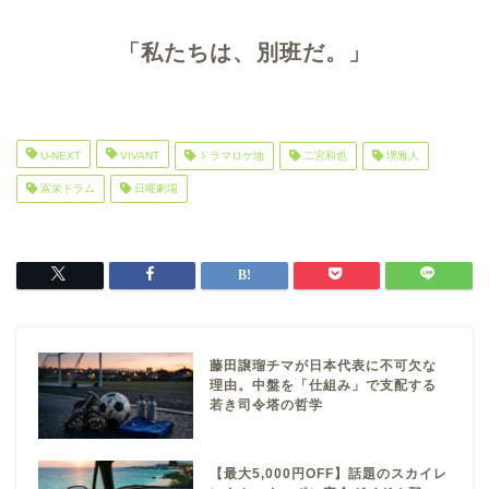
「私たちは、別班だ。」
U-NEXT
VIVANT
ドラマロケ地
二宮和也
堺雅人
富栄ドラム
日曜劇場
藤田譲瑠チマが日本代表に不可欠な
理由。中盤を「仕組み」で支配する
若き司令塔の哲学
【最大5,000円OFF】話題のスカイレ