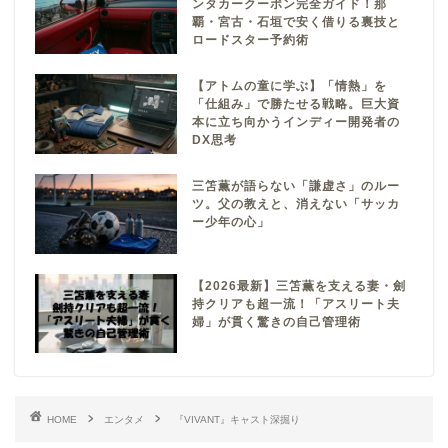
ンタカークーポン完全ガイド！那
覇・宮古・石垣で安く借りる裏技と
ロードスター予約術
【アトムの童に学ぶ】「情熱」を
「仕組み」で勝たせる戦略。巨大資
本に立ち向かうインディー開発者の
DX思考
三笘薫が語らない「謙虚さ」のルー
ツ。父の教えと、消えない「サッカ
ー少年の心」
【2026最新】三笘薫を支える妻・劍
持クリアも超一流！「アスリート夫
婦」が貫く驚きの自己管理術
HOME
エンタメ
『VIVANT』キャスト深掘り