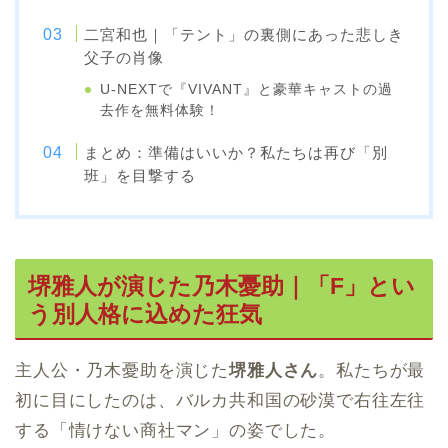
二宮和也｜「テント」の裏側にあった悲しき
父子の肖像
U-NEXTで『VIVANT』と豪華キャストの過
去作を無料体験！
まとめ：準備はいいか？私たちは再び「別
班」を目撃する
堺雅人が演じた乃木憂助｜「F」とい
う別人格に込めた狂気
主人公・乃木憂助を演じた
堺雅人さん
。私たちが最
初に目にしたのは、バルカ共和国の砂漠で右往左往
する「情けない商社マン」の姿でした。