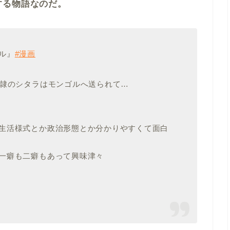
する物語なのだ。
ル』
#漫画
奴隷のシタラはモンゴルへ送られて…
生活様式とか政治形態とか分かりやすくて面白
一癖も二癖もあって興味津々