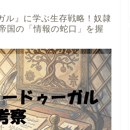
ガル』に学ぶ生存戦略！奴隷
帝国の「情報の蛇口」を握