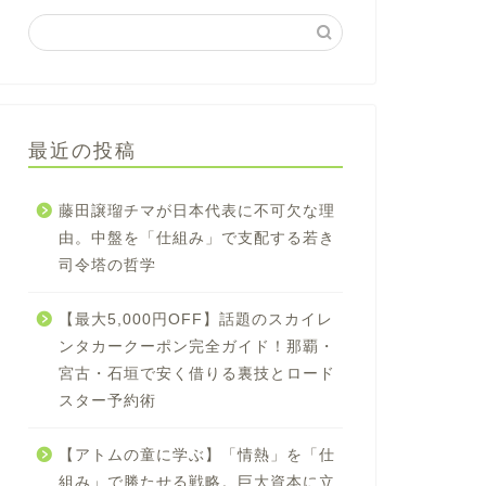
最近の投稿
藤田譲瑠チマが日本代表に不可欠な理
由。中盤を「仕組み」で支配する若き
司令塔の哲学
【最大5,000円OFF】話題のスカイレ
ンタカークーポン完全ガイド！那覇・
宮古・石垣で安く借りる裏技とロード
スター予約術
【アトムの童に学ぶ】「情熱」を「仕
組み」で勝たせる戦略。巨大資本に立