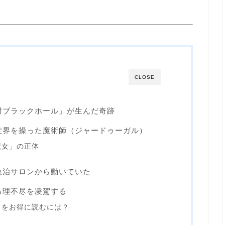
CLOSE
人材ブラックホール」が生んだ奇跡
で世界を操った魔術師（ジャードゥーガル）
魔女」の正体
の政治サロンから動いていた
ゆる理不尽を凌駕する
』をお得に読むには？