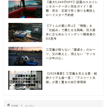
【最大5,000円OFF】話題のスカイレ
ンタカークーポン完全ガイド！那
覇・宮古・石垣で安く借りる裏技と
ロードスター予約術
【アトムの童に学ぶ】「情熱」を
「仕組み」で勝たせる戦略。巨大資
本に立ち向かうインディー開発者の
DX思考
三笘薫が語らない「謙虚さ」のルー
ツ。父の教えと、消えない「サッカ
ー少年の心」
【2026最新】三笘薫を支える妻・劍
持クリアも超一流！「アスリート夫
婦」が貫く驚きの自己管理術
HOME
エンタメ