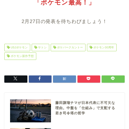
「ポケモン最高！」
2月27日の発表を待ちわびましょう！
USJポケモン
サトシ
ポケパークカントー
ポケモン30周年
ポケモン新作予想
藤田譲瑠チマが日本代表に不可欠な
理由。中盤を「仕組み」で支配する
若き司令塔の哲学