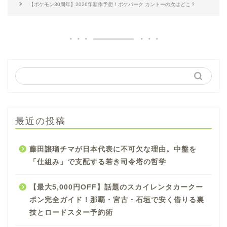
【ポケモン30周年】2026年新作予想！ポケパーク カントーの次はどこ？
最近の投稿
藤田譲瑠チマが日本代表に不可欠な理由。中盤を
「仕組み」で支配する若き司令塔の哲学
【最大5,000円OFF】話題のスカイレンタカークー
ポン完全ガイド！那覇・宮古・石垣で安く借りる裏
技とロードスター予約術