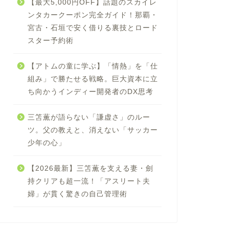
【最大5,000円OFF】話題のスカイレ
ンタカークーポン完全ガイド！那覇・
宮古・石垣で安く借りる裏技とロード
スター予約術
【アトムの童に学ぶ】「情熱」を「仕
組み」で勝たせる戦略。巨大資本に立
ち向かうインディー開発者のDX思考
三笘薫が語らない「謙虚さ」のルー
ツ。父の教えと、消えない「サッカー
少年の心」
【2026最新】三笘薫を支える妻・劍
持クリアも超一流！「アスリート夫
婦」が貫く驚きの自己管理術