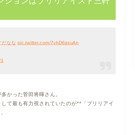
ンションはブリリアイスト三軒
すだなな
pic.twitter.com/7vhD6qsuAn
21
が多かった菅田将暉さん。
して最も有力視されていたのが**「ブリリアイ
た。