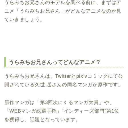
うらみちお兄さんのモデルを調べる前に、まずはア
ニメ「うらみちお兄さん」がどんなアニメなのか見
ていきましょう。
うらみちお兄さんってどんなアニメ？
うらみちお兄さんは、Twitterとpixivコミックにて公
開されている久世 岳さんの同名マンガが原作です。
原作マンガは「第3回次にくるマンガ大賞」や、
「WEBマンガ総選手権」“インディーズ部門”第1位
を獲得し、話題となっています。