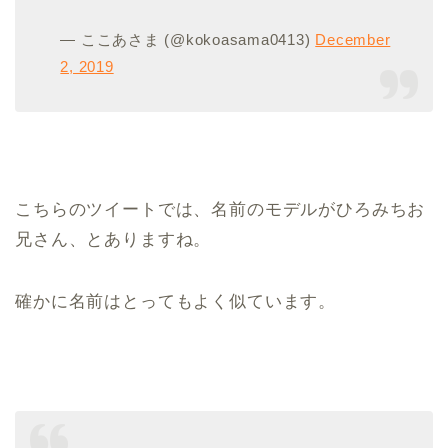
— ここあさま (@kokoasama0413)
December
2, 2019
こちらのツイートでは、名前のモデルがひろみちお
兄さん、とありますね。
確かに名前はとってもよく似ています。