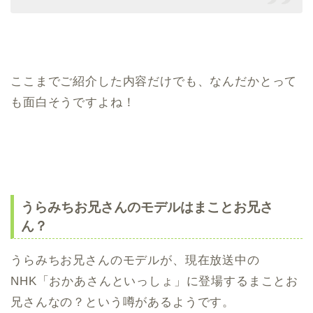
ここまでご紹介した内容だけでも、なんだかとって
も面白そうですよね！
うらみちお兄さんのモデルはまことお兄さ
ん？
うらみちお兄さんのモデルが、現在放送中の
NHK「おかあさんといっしょ」に登場するまことお
兄さんなの？という噂があるようです。