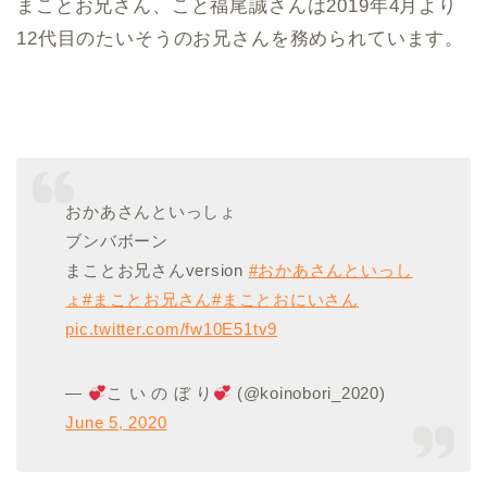
まことお兄さん、こと福尾誠さんは2019年4月より
12代目のたいそうのお兄さんを務められています。
おかあさんといっしょ
ブンバボーン
まことお兄さんversion
#おかあさんといっし
ょ
#まことお兄さん
#まことおにいさん
pic.twitter.com/fw10E51tv9
—
こ い の ぼ り
(@koinobori_2020)
June 5, 2020