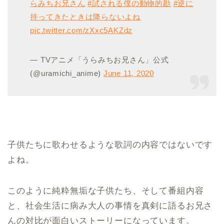
らみちお兄さん
#試される僕の動物的勘
#逆に
持ってきたときは降らないよね
pic.twitter.com/zXxc5AKZdz
— TVアニメ「うらみちお兄さん」公式
(@uramichi_anime)
June 11, 2020
子供たちに歌わせるような歌詞の内容ではないです
よね。
このように純粋無垢な子供たち、そして番組内容
と、社会生活に病み大人の事情を真剣に語るお兄さ
んの対比が面白いストーリーになっています。