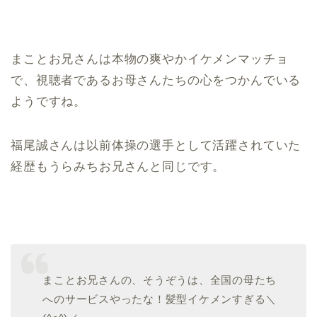
まことお兄さんは本物の爽やかイケメンマッチョ
で、視聴者であるお母さんたちの心をつかんでいる
ようですね。
福尾誠さんは以前体操の選手として活躍されていた
経歴もうらみちお兄さんと同じです。
まことお兄さんの、そうぞうは、全国の母たち
へのサービスやったな！髪型イケメンすぎる＼