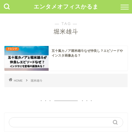
エンタメオフィスかるま
― TAG ―
堀米雄斗
トレンド
五十嵐カノア堀米雄斗なぜ仲良し？エピソードや
インスタ画像ある？
HOME
堀米雄斗