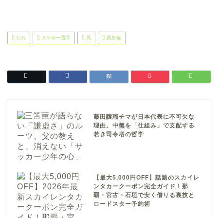
だれ
スケボー選手
兄
西矢椛
藤田譲瑠チマが日本代表に不可欠な
理由。中盤を「仕組み」で支配する
若き司令塔の哲学
【最大5,000円OFF】話題のスカイレ
ンタカークーポン完全ガイド！那
覇・宮古・石垣で安く借りる裏技と
ロードスター予約術