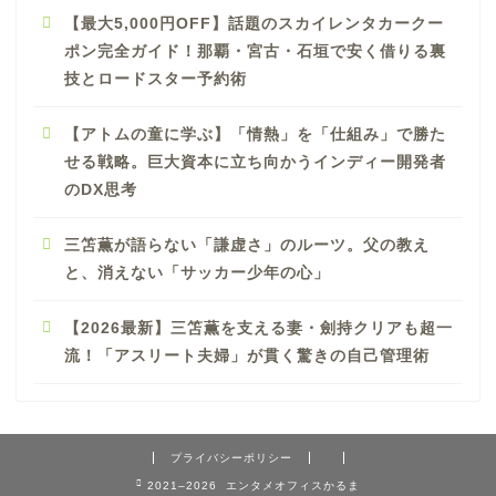
【最大5,000円OFF】話題のスカイレンタカークー
ポン完全ガイド！那覇・宮古・石垣で安く借りる裏
技とロードスター予約術
【アトムの童に学ぶ】「情熱」を「仕組み」で勝た
せる戦略。巨大資本に立ち向かうインディー開発者
のDX思考
三笘薫が語らない「謙虚さ」のルーツ。父の教え
と、消えない「サッカー少年の心」
【2026最新】三笘薫を支える妻・劍持クリアも超一
流！「アスリート夫婦」が貫く驚きの自己管理術
プライバシーポリシー
2021–2026 エンタメオフィスかるま