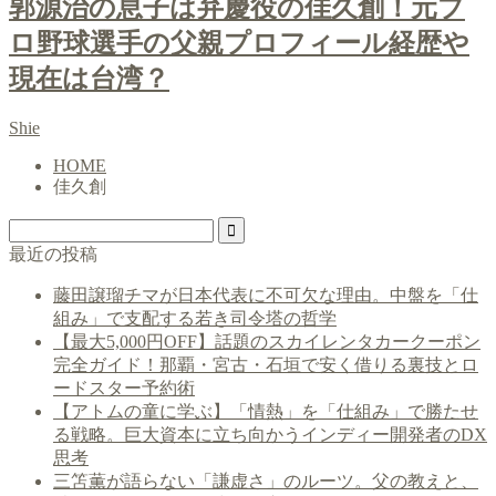
郭源治の息子は弁慶役の佳久創！元プ
ロ野球選手の父親プロフィール経歴や
現在は台湾？
Shie
HOME
佳久創
最近の投稿
藤田譲瑠チマが日本代表に不可欠な理由。中盤を「仕
組み」で支配する若き司令塔の哲学
【最大5,000円OFF】話題のスカイレンタカークーポン
完全ガイド！那覇・宮古・石垣で安く借りる裏技とロ
ードスター予約術
【アトムの童に学ぶ】「情熱」を「仕組み」で勝たせ
る戦略。巨大資本に立ち向かうインディー開発者のDX
思考
三笘薫が語らない「謙虚さ」のルーツ。父の教えと、