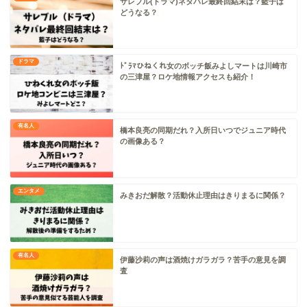
サレブル(ドラマ)ネタバレ最終回結末は？藍子は
どうなる？
ドラマ
ﾄﾞﾗﾏひねくれ女のボッチ飯みよしマートは川崎市
の三津屋？ロケ地情報アクセスも紹介！
有名人
橋本良亮の同期だれ？入所日いつでジュニア時代
の画像ある？
エンタメ
みきおだ解散？活動休止理由はきりまるに関係？
有名人
伊藤沙莉の声は酒焼けガラガラ？苦手の意見を調
査