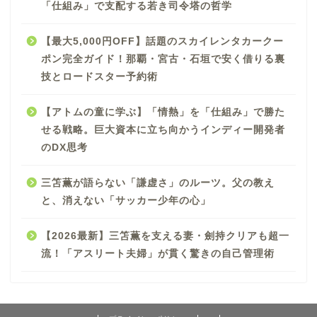
「仕組み」で支配する若き司令塔の哲学
【最大5,000円OFF】話題のスカイレンタカークー
ポン完全ガイド！那覇・宮古・石垣で安く借りる裏
技とロードスター予約術
【アトムの童に学ぶ】「情熱」を「仕組み」で勝た
せる戦略。巨大資本に立ち向かうインディー開発者
のDX思考
三笘薫が語らない「謙虚さ」のルーツ。父の教え
と、消えない「サッカー少年の心」
【2026最新】三笘薫を支える妻・劍持クリアも超一
流！「アスリート夫婦」が貫く驚きの自己管理術