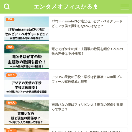
エンタメオフィスかるま
映画
ﾐﾅﾏﾀminamataロケ地はセルビア・ベオグラード
どこ？水俣で撮影しないのはなぜ？
映画
竜とそばかすの姫・主題歌の歌詞を紹介！ベルの
歌の声優は中村佳穂？
有名人
アジアの天使の子役・学役は佐藤凌！wiki風プロ
フィール家族構成も調査
有名人
吉川ひなの親はフィリピン人？現在の関係や毒親
って本当？
ドラマ