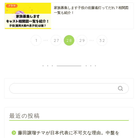
ドラマ
家族募集します子役の佐藤遙灯ってだれ？相関図
一覧も紹介！
...
...
1
27
28
29
32
最近の投稿
藤田譲瑠チマが日本代表に不可欠な理由。中盤を